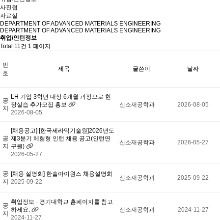
사진첩
자료실
DEPARTMENT OF ADVANCED MATERIALS ENGINEERING
DEPARTMENT OF ADVANCED MATERIALS ENGINEERING
취업/인턴정보
Total 11건
1 페이지
번
제목
글쓴이
날짜
호
LH 기업 3학년 대상 6개월 과정으로 현
공
장실습 추가모집 홍보
신소재공학과
2026-08-05
지
2026-08-05
[채용공고] [한국세라믹기술원]2026년도
공
제3분기 체험형 인턴 채용 공고(인턴연
신소재공학과
2026-05-27
지
구원)
2026-05-27
공
[채용 설명회] 한솔아이원스 채용설명회
신소재공학과
2025-09-22
지
2025-09-22
취업정보 - 경기대학교 홈페이지를 참고
공
하세요.
신소재공학과
2024-11-27
지
2024-11-27